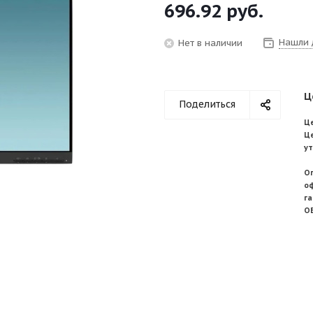
696.92
руб.
Нашли 
Нет в наличии
Ц
Поделиться
Це
Ц
у
О
о
г
О