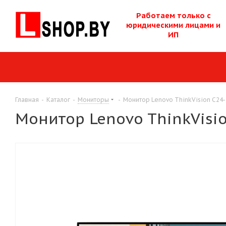
Работаем только с
юридическими лицам
и и
ИП
Главная
-
Каталог
-
Мониторы
-
Монитор Lenovo ThinkVision C24
Монитор Lenovo ThinkVisi