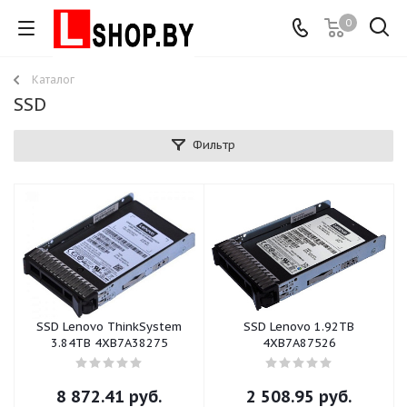
0
Каталог
SSD
Фильтр
SSD Lenovo ThinkSystem
SSD Lenovo 1.92TB
3.84TB 4XB7A38275
4XB7A87526
8 872.41
руб.
2 508.95
руб.