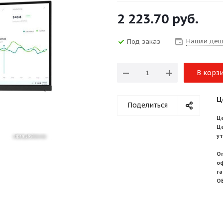
2 223.70
руб.
Нашли деш
Под заказ
В корз
Ц
Поделиться
Це
Ц
у
О
о
г
О