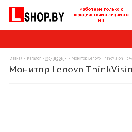
Работаем только с
юридическими лицам
и и
ИП
Главная
-
Каталог
-
Мониторы
-
Монитор Lenovo ThinkVision T3
Монитор Lenovo ThinkVisi