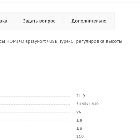
вка
Задать вопрос
Дополнительно
рфейсы HDMI+DisplayPort+USB Type-C, регулировка высоты
21:9
3440x1440
VA
Да
Да
110