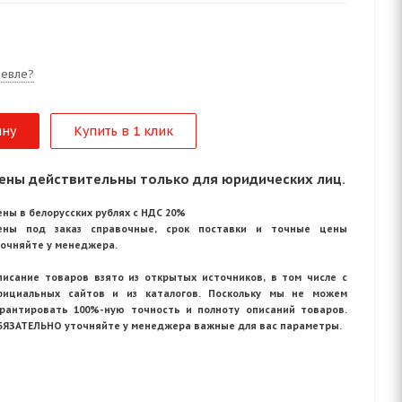
евле?
ину
Купить в 1 клик
ены действительны только для юридических лиц.
ны в белорусских рублях с НДС 20%
ены под заказ справочные, срок поставки и точные цены
точняйте у менеджера.
писание товаров взято из открытых источников, в том числе с
фициальных сайтов и из каталогов. Поскольку мы не можем
арантировать 100%-ную точность и полноту описаний товаров.
БЯЗАТЕЛЬНО уточняйте у менеджера важные для вас параметры.