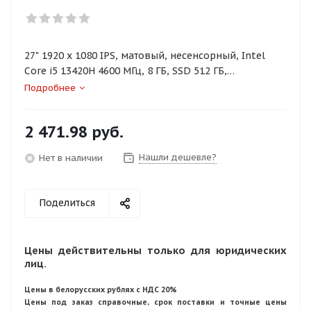
27" 1920 x 1080 IPS, матовый, несенсорный, Intel
Core i5 13420H 4600 МГц, 8 ГБ, SSD 512 ГБ,
видеокарта встроенная, без ОС, цвет темно-серый
Подробнее
2 471.98
руб.
Нашли дешевле?
Нет в наличии
Поделиться
Цены действительны только для юридических
лиц.
Цены в белорусских рублях с НДС 20%
Цены под заказ справочные, срок поставки и точные цены