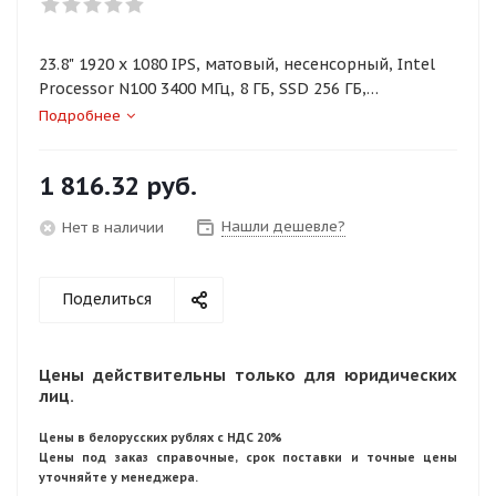
23.8" 1920 x 1080 IPS, матовый, несенсорный, Intel
Processor N100 3400 МГц, 8 ГБ, SSD 256 ГБ,
видеокарта встроенная, без ОС, цвет серый
Подробнее
1 816.32
руб.
Нашли дешевле?
Нет в наличии
Поделиться
Цены действительны только для юридических
лиц.
Цены в белорусских рублях с НДС 20%
Цены под заказ справочные, срок поставки и точные цены
уточняйте у менеджера.