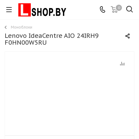
0
Моноблоки
Lenovo IdeaCentre AIO 24IRH9
F0HN00W5RU