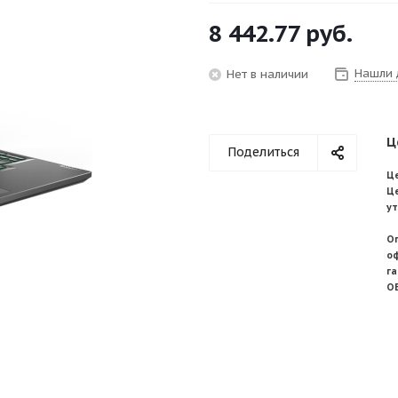
8 442.77
руб.
Нашли 
Нет в наличии
Ц
Поделиться
Це
Ц
у
О
о
г
О