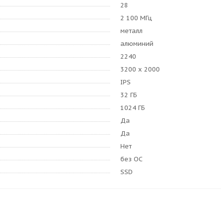
28
2 100 МГц
металл
алюминий
2240
3200 x 2000
IPS
32 ГБ
1024 ГБ
Да
Да
Нет
без ОС
SSD