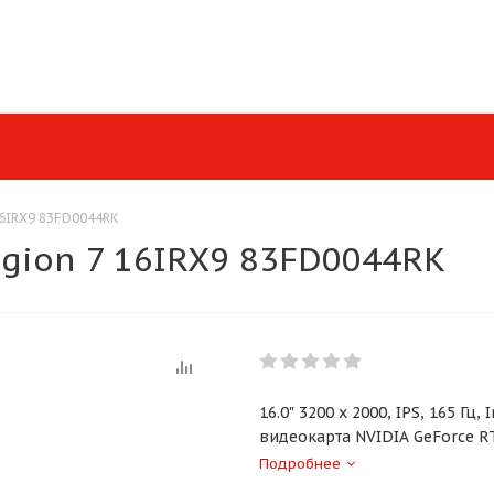
16IRX9 83FD0044RK
egion 7 16IRX9 83FD0044RK
16.0" 3200 x 2000, IPS, 165 Гц,
видеокарта NVIDIA GeForce RT
аккумулятор 99.9 Вт·ч
Подробнее