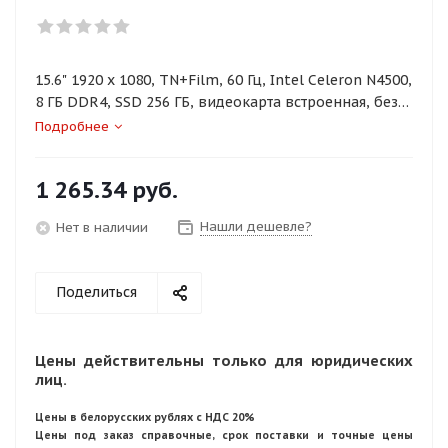
15.6" 1920 x 1080, TN+Film, 60 Гц, Intel Celeron N4500,
8 ГБ DDR4, SSD 256 ГБ, видеокарта встроенная, без
ОС, цвет крышки черный, аккумулятор 38 Вт·ч
Подробнее
1 265.34
руб.
Нашли дешевле?
Нет в наличии
Поделиться
Цены действительны только для юридических
лиц.
Цены в белорусских рублях с НДС 20%
Цены под заказ справочные, срок поставки и точные цены