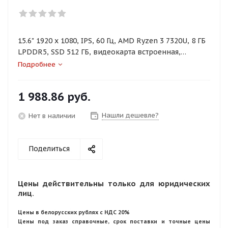
15.6" 1920 x 1080, IPS, 60 Гц, AMD Ryzen 3 7320U, 8 ГБ
LPDDR5, SSD 512 ГБ, видеокарта встроенная,
Windows 11 Pro, цвет крышки серый, аккумулятор 42
Подробнее
Вт·ч
1 988.86
руб.
Нашли дешевле?
Нет в наличии
Поделиться
Цены действительны только для юридических
лиц.
Цены в белорусских рублях с НДС 20%
Цены под заказ справочные, срок поставки и точные цены