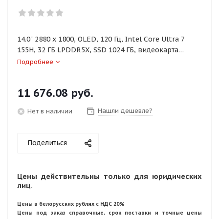
14.0" 2880 x 1800, OLED, 120 Гц, Intel Core Ultra 7
155H, 32 ГБ LPDDR5X, SSD 1024 ГБ, видеокарта
встроенная, Windows 11 Home, цвет крышки
Подробнее
черный, аккумулятор 57 Вт·ч
11 676.08
руб.
Нашли дешевле?
Нет в наличии
Поделиться
Цены действительны только для юридических
лиц.
Цены в белорусских рублях с НДС 20%
Цены под заказ справочные, срок поставки и точные цены