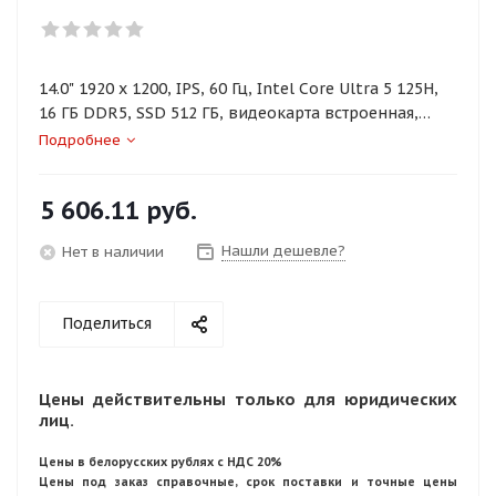
14.0" 1920 x 1200, IPS, 60 Гц, Intel Core Ultra 5 125H,
16 ГБ DDR5, SSD 512 ГБ, видеокарта встроенная,
Windows 11 Pro, цвет крышки черный, аккумулятор
Подробнее
52.5 Вт·ч
5 606.11
руб.
Нашли дешевле?
Нет в наличии
Поделиться
Цены действительны только для юридических
лиц.
Цены в белорусских рублях с НДС 20%
Цены под заказ справочные, срок поставки и точные цены