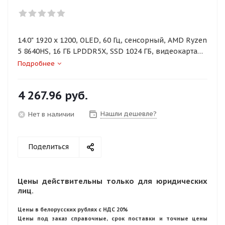
14.0" 1920 x 1200, OLED, 60 Гц, сенсорный, AMD Ryzen
5 8640HS, 16 ГБ LPDDR5X, SSD 1024 ГБ, видеокарта
встроенная, Windows 11 Home, цвет крышки серый,
Подробнее
аккумулятор 71 Вт·ч
4 267.96
руб.
Нашли дешевле?
Нет в наличии
Поделиться
Цены действительны только для юридических
лиц.
Цены в белорусских рублях с НДС 20%
Цены под заказ справочные, срок поставки и точные цены