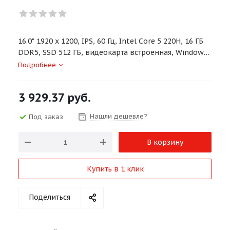
16.0" 1920 x 1200, IPS, 60 Гц, Intel Core 5 220H, 16 ГБ
DDR5, SSD 512 ГБ, видеокарта встроенная, Windows
11 Home, цвет крышки серый, аккумулятор 45 Вт·ч
Подробнее
3 929.37
руб.
Нашли дешевле?
Под заказ
В корзину
Купить в 1 клик
Поделиться