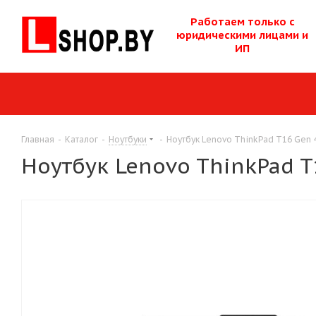
Работаем только с
юридическими лицам
и и
ИП
Главная
-
Каталог
-
Ноутбуки
-
Ноутбук Lenovo ThinkPad T16 Gen 
Ноутбук Lenovo ThinkPad T