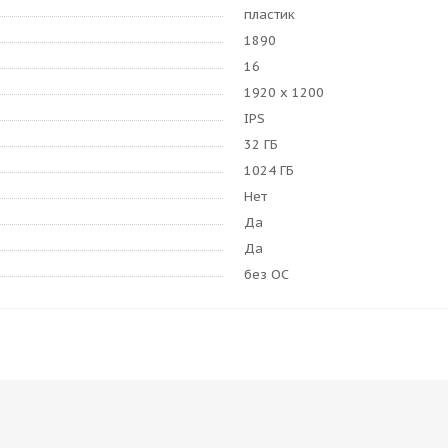
пластик
1890
16
1920 x 1200
IPS
32 ГБ
1024 ГБ
Нет
Да
Да
без ОС