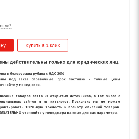
евле?
ину
Купить в 1 клик
ены действительны только для юридических лиц.
ны в белорусских рублях с НДС 20%
ены под заказ справочные, срок поставки и точные цены
точняйте у менеджера.
писание товаров взято из открытых источников, в том числе с
фициальных сайтов и из каталогов. Поскольку мы не можем
арантировать 100%-ную точность и полноту описаний товаров.
БЯЗАТЕЛЬНО уточняйте у менеджера важные для вас параметры.