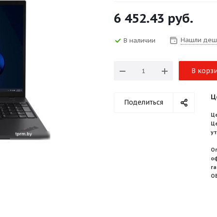
6 452.43
руб.
Нашли деш
В наличии
В корз
Ц
Поделиться
Це
Ц
у
О
о
г
О