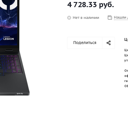
4 728.33
руб.
Нашли 
Нет в наличии
Ц
Поделиться
Це
Ц
у
О
о
г
О