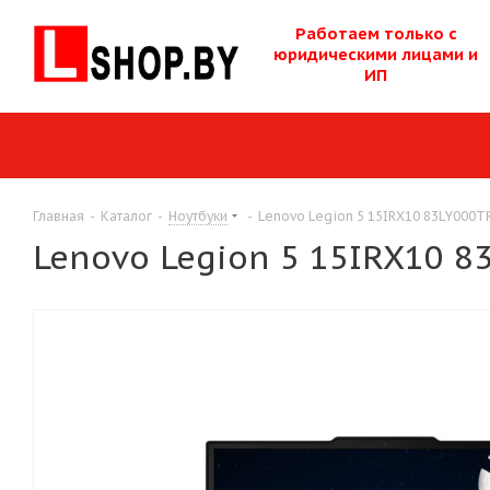
Работаем только с
юридическими лицам
и и
ИП
Главная
-
Каталог
-
Ноутбуки
-
Lenovo Legion 5 15IRX10 83LY000T
Lenovo Legion 5 15IRX10 8