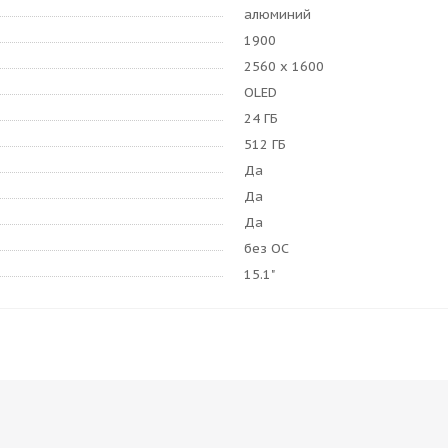
алюминий
1900
2560 x 1600
OLED
24 ГБ
512 ГБ
Да
Да
Да
без ОС
15.1"