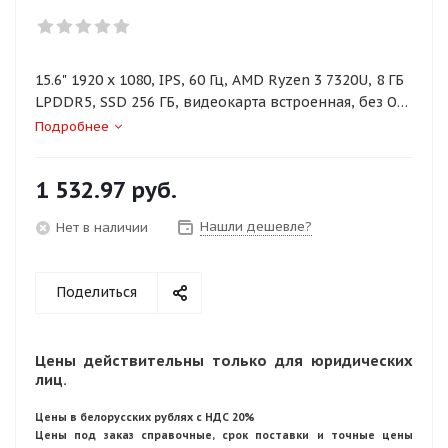
15.6" 1920 x 1080, IPS, 60 Гц, AMD Ryzen 3 7320U, 8 ГБ
LPDDR5, SSD 256 ГБ, видеокарта встроенная, без ОС,
цвет крышки серый, аккумулятор 47 Вт·ч
Подробнее
1 532.97
руб.
Нашли дешевле?
Нет в наличии
Поделиться
Цены действительны только для юридических
лиц.
Цены в белорусских рублях с НДС 20%
Цены под заказ справочные, срок поставки и точные цены