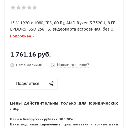
15.6" 1920 x 1080, IPS, 60 Гц, AMD Ryzen 3 7320U, 8 ГБ
LPDDR5, SSD 256 ГБ, видеокарта встроенная, без ОС,
цвет крышки серый, аккумулятор 47 Вт·ч
Подробнее
1 761.16
руб.
Нашли дешевле?
Нет в наличии
Поделиться
Цены действительны только для юридических
лиц.
Цены в белорусских рублях с НДС 20%
Цены под заказ справочные, срок поставки и точные цены