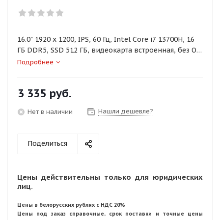
16.0" 1920 x 1200, IPS, 60 Гц, Intel Core i7 13700H, 16
ГБ DDR5, SSD 512 ГБ, видеокарта встроенная, без ОС,
цвет крышки серый, аккумулятор 71 Вт·ч
Подробнее
3 335
руб.
Нашли дешевле?
Нет в наличии
Поделиться
Цены действительны только для юридических
лиц.
Цены в белорусских рублях с НДС 20%
Цены под заказ справочные, срок поставки и точные цены