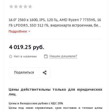
16.0" 2560 x 1600, IPS, 120 Гц, AMD Ryzen 7 7735HS, 16
ГБ LPDDR5, SSD 512 ГБ, видеокарта встроенная, без
ОС, цвет крышки серый, аккумулятор 75 Вт·ч
Подробнее
4 019.25
руб.
Нашли дешевле?
Нет в наличии
Поделиться
Цены действительны только для юридических
лиц.
Цены в белорусских рублях с НДС 20%
Цены под заказ справочные, срок поставки и точные цены