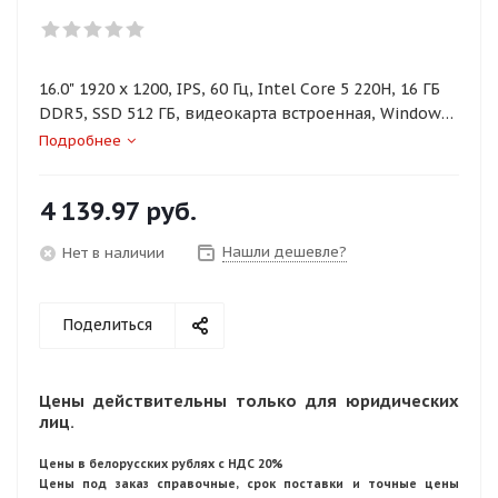
16.0" 1920 x 1200, IPS, 60 Гц, Intel Core 5 220H, 16 ГБ
DDR5, SSD 512 ГБ, видеокарта встроенная, Windows
11 Pro, цвет крышки серый, аккумулятор 45 Вт·ч
Подробнее
4 139.97
руб.
Нашли дешевле?
Нет в наличии
Поделиться
Цены действительны только для юридических
лиц.
Цены в белорусских рублях с НДС 20%
Цены под заказ справочные, срок поставки и точные цены