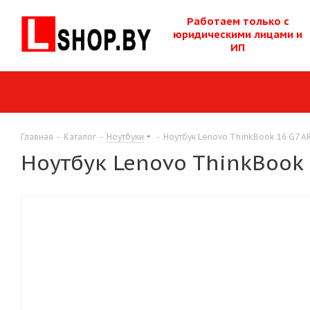
Работаем только с
юридическими лицам
и и
ИП
Главная
-
Каталог
-
Ноутбуки
-
Ноутбук Lenovo ThinkBook 16 G7 A
Ноутбук Lenovo ThinkBook 