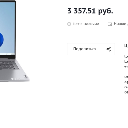
3 357.51
руб.
Нашли 
Нет в наличии
Ц
Поделиться
Це
Ц
у
О
о
г
О