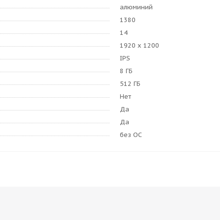
алюминий
1380
14
1920 x 1200
IPS
8 ГБ
512 ГБ
Нет
Да
Да
без ОС