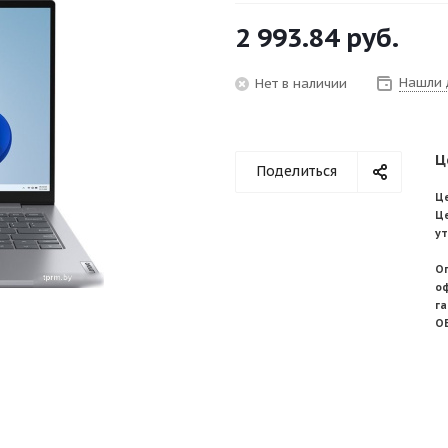
2 993.84
руб.
Нашли 
Нет в наличии
Ц
Поделиться
Це
Ц
у
О
о
г
О