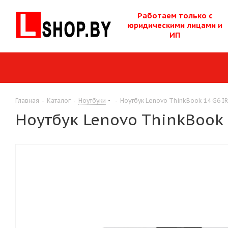
Работаем только с
юридическими лицам
и и
ИП
Главная
-
Каталог
-
Ноутбуки
-
Ноутбук Lenovo ThinkBook 14 G6 I
Ноутбук Lenovo ThinkBook