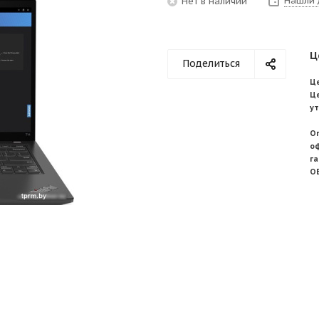
Нашли 
Нет в наличии
Ц
Поделиться
Це
Ц
у
О
о
г
О