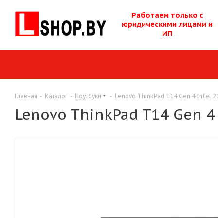
Работаем только с
юридическими лицам
и и
ИП
Главная
-
Каталог
-
Ноутбуки
-
Lenovo ThinkPad T14 Gen 4 Intel 
Lenovo ThinkPad T14 Gen 4