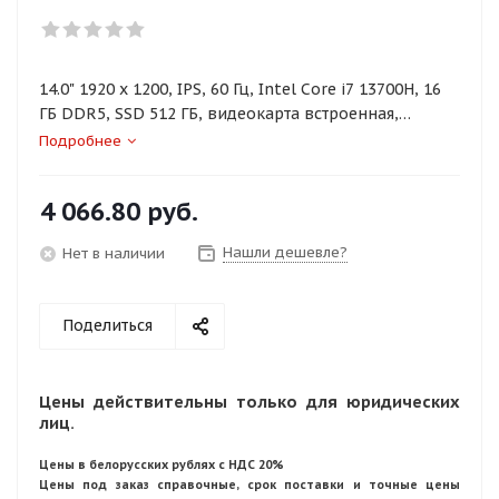
14.0" 1920 x 1200, IPS, 60 Гц, Intel Core i7 13700H, 16
ГБ DDR5, SSD 512 ГБ, видеокарта встроенная,
Windows 11 Pro, цвет крышки серый, аккумулятор 60
Подробнее
Вт·ч
4 066.80
руб.
Нашли дешевле?
Нет в наличии
Поделиться
Цены действительны только для юридических
лиц.
Цены в белорусских рублях с НДС 20%
Цены под заказ справочные, срок поставки и точные цены