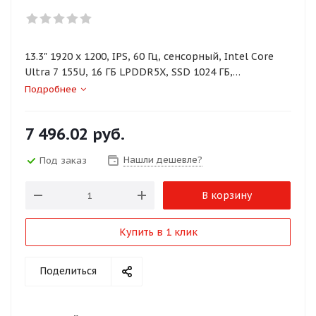
13.3" 1920 x 1200, IPS, 60 Гц, сенсорный, Intel Core
Ultra 7 155U, 16 ГБ LPDDR5X, SSD 1024 ГБ,
видеокарта встроенная, Windows 11 Pro, цвет
Подробнее
крышки черный, аккумулятор 41 Вт·ч
7 496.02
руб.
Нашли дешевле?
Под заказ
В корзину
Купить в 1 клик
Поделиться