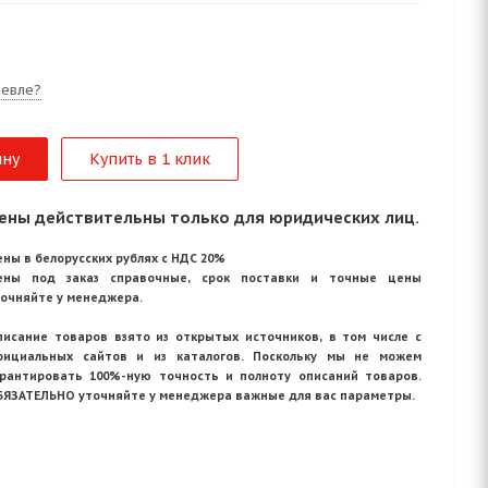
евле?
ину
Купить в 1 клик
ены действительны только для юридических лиц.
ны в белорусских рублях с НДС 20%
ены под заказ справочные, срок поставки и точные цены
точняйте у менеджера.
писание товаров взято из открытых источников, в том числе с
фициальных сайтов и из каталогов. Поскольку мы не можем
арантировать 100%-ную точность и полноту описаний товаров.
БЯЗАТЕЛЬНО уточняйте у менеджера важные для вас параметры.