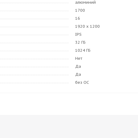
алюминий
1700
16
1920 x 1200
IPS
32 ГБ
1024 ГБ
Нет
Да
Да
без ОС