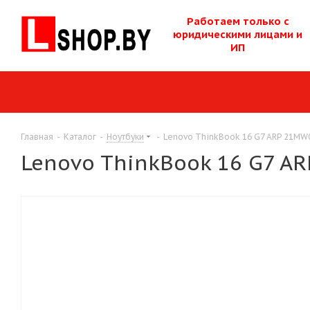
Работаем только с
юридическими лицам
и и
ИП
Главная
-
Каталог
-
Ноутбуки
-
Lenovo ThinkBook 16 G7 ARP 21M
Lenovo ThinkBook 16 G7 A