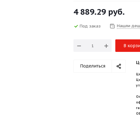
4 889.29
руб.
Нашли деш
Под заказ
В корз
Ц
Поделиться
Це
Ц
у
О
о
г
О