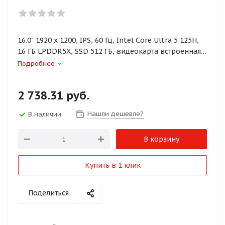
16.0" 1920 x 1200, IPS, 60 Гц, Intel Core Ultra 5 125H,
16 ГБ LPDDR5X, SSD 512 ГБ, видеокарта встроенная,
без ОС, цвет крышки серебристый, аккумулятор 57
Подробнее
Вт·ч
2 738.31
руб.
Нашли дешевле?
В наличии
В корзину
Купить в 1 клик
Поделиться