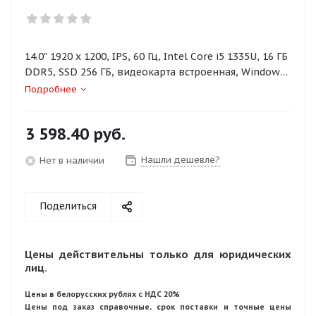
14.0" 1920 x 1200, IPS, 60 Гц, Intel Core i5 1335U, 16 ГБ
DDR5, SSD 256 ГБ, видеокарта встроенная, Windows
11 Pro, цвет крышки серый, аккумулятор 45 Вт·ч
Подробнее
3 598.40
руб.
Нашли дешевле?
Нет в наличии
Поделиться
Цены действительны только для юридических
лиц.
Цены в белорусских рублях с НДС 20%
Цены под заказ справочные, срок поставки и точные цены