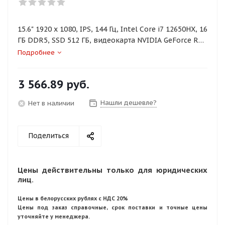
15.6" 1920 x 1080, IPS, 144 Гц, Intel Core i7 12650HX, 16
ГБ DDR5, SSD 512 ГБ, видеокарта NVIDIA GeForce RTX
4050 6 ГБ (TGP 65 Вт), без ОС, цвет крышки темно-
Подробнее
серый, аккумулятор 57 Вт·ч
3 566.89
руб.
Нашли дешевле?
Нет в наличии
Поделиться
Цены действительны только для юридических
лиц.
Цены в белорусских рублях с НДС 20%
Цены под заказ справочные, срок поставки и точные цены
уточняйте у менеджера.