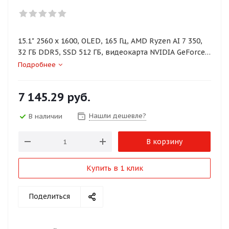
15.1" 2560 x 1600, OLED, 165 Гц, AMD Ryzen AI 7 350,
32 ГБ DDR5, SSD 512 ГБ, видеокарта NVIDIA GeForce
RTX 5070 8 ГБ (TGP 115 Вт), без ОС, цвет крышки
Подробнее
черный, аккумулятор 80 Вт·ч
7 145.29
руб.
Нашли дешевле?
В наличии
В корзину
Купить в 1 клик
Поделиться