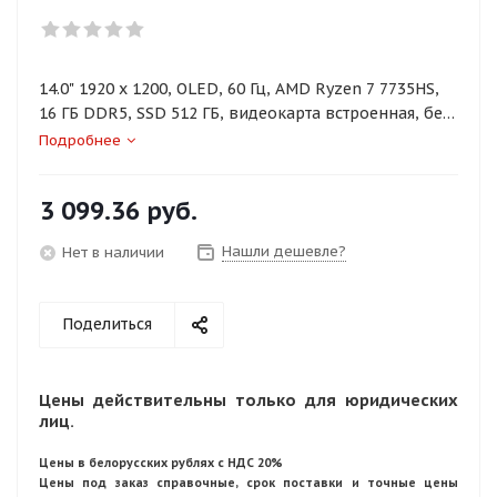
14.0" 1920 x 1200, OLED, 60 Гц, AMD Ryzen 7 7735HS,
16 ГБ DDR5, SSD 512 ГБ, видеокарта встроенная, без
ОС, цвет крышки серый, аккумулятор 60 Вт·ч
Подробнее
3 099.36
руб.
Нашли дешевле?
Нет в наличии
Поделиться
Цены действительны только для юридических
лиц.
Цены в белорусских рублях с НДС 20%
Цены под заказ справочные, срок поставки и точные цены