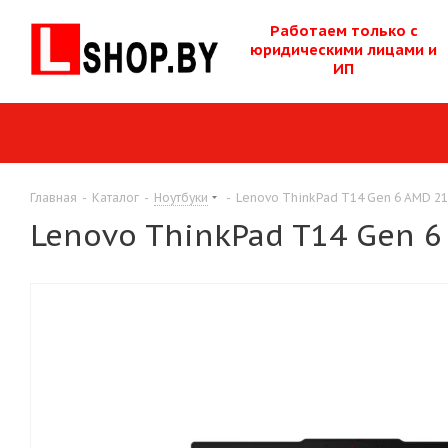
Работаем только с
юридическими лицам
и и
ИП
Главная
-
Каталог
-
Ноутбуки
-
Lenovo ThinkPad T14 Gen 6 AMD 2
Lenovo ThinkPad T14 Gen 