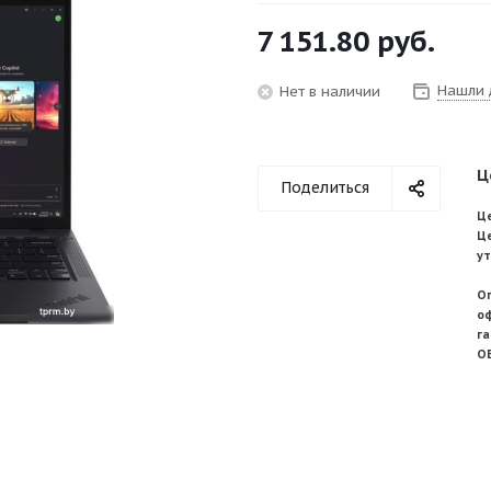
7 151.80
руб.
Нашли 
Нет в наличии
Ц
Поделиться
Це
Ц
у
О
о
г
О