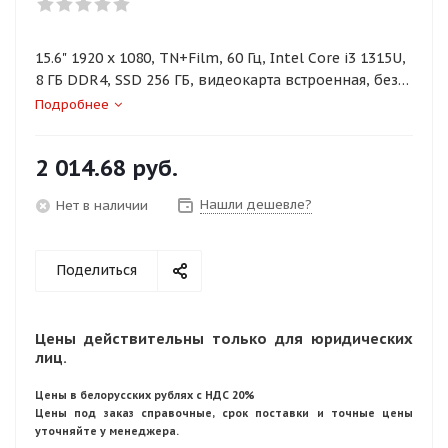
15.6" 1920 x 1080, TN+Film, 60 Гц, Intel Core i3 1315U,
8 ГБ DDR4, SSD 256 ГБ, видеокарта встроенная, без
ОС, цвет крышки черный, аккумулятор 38 Вт·ч
Подробнее
2 014.68
руб.
Нашли дешевле?
Нет в наличии
Поделиться
Цены действительны только для юридических
лиц.
Цены в белорусских рублях с НДС 20%
Цены под заказ справочные, срок поставки и точные цены
уточняйте у менеджера.