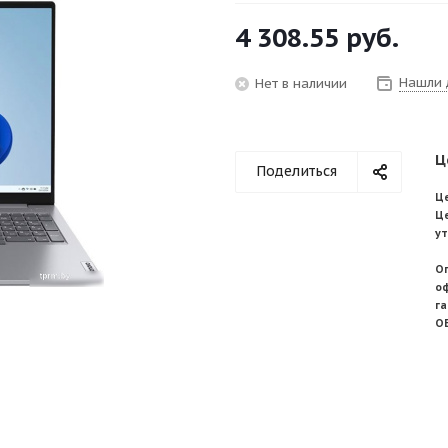
4 308.55
руб.
Нашли 
Нет в наличии
Ц
Поделиться
Це
Ц
у
О
о
г
О