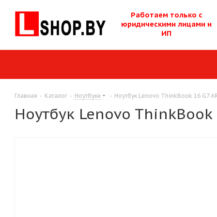
Работаем только с
юридическими лицам
и и
ИП
Главная
-
Каталог
-
Ноутбуки
-
Ноутбук Lenovo ThinkBook 16 G7 A
Ноутбук Lenovo ThinkBook