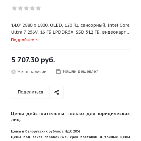
14.0" 2880 x 1800, OLED, 120 Гц, сенсорный, Intel Core
Ultra 7 256V, 16 ГБ LPDDR5X, SSD 512 ГБ, видеокарта
встроенная, Windows 11 Home, цвет крышки серый,
Подробнее
аккумулятор 70 Вт·ч
5 707.30
руб.
Нашли дешевле?
Нет в наличии
Поделиться
Цены действительны только для юридических
лиц.
Цены в белорусских рублях с НДС 20%
Цены под заказ справочные, срок поставки и точные цены