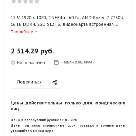
15.6" 1920 x 1080, TN+Film, 60 Гц, AMD Ryzen 7 7730U,
16 ГБ DDR4, SSD 512 ГБ, видеокарта встроенная,
Windows 11 Home, цвет крышки темно-серый,
Подробнее
аккумулятор 38 Вт·ч
2 514.29
руб.
Нашли дешевле?
Нет в наличии
Поделиться
Цены действительны только для юридических
лиц.
Цены в белорусских рублях с НДС 20%
Цены под заказ справочные, срок поставки и точные цены
уточняйте у менеджера.