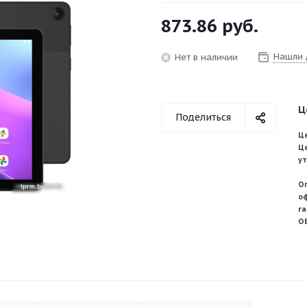
873.86
руб.
Нашли 
Нет в наличии
Ц
Поделиться
Це
Ц
у
О
о
г
О