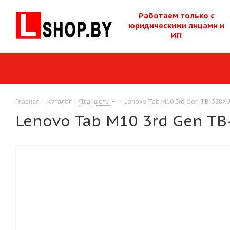
Работаем только с
юридическими лицам
и и
ИП
Главная
-
Каталог
-
Планшеты
-
Lenovo Tab M10 3rd Gen TB-328XU
Lenovo Tab M10 3rd Gen TB